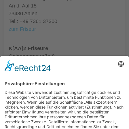
An d. Aal 15
73430 Aalen
Tel.: +49 7361 37300
zum Friseur
K[AA]2 Friseure
Galgenbergstraße 8
73431 Aalen
Tel.: +49 7361 9809033
zum Friseur
ALLGEMEIN