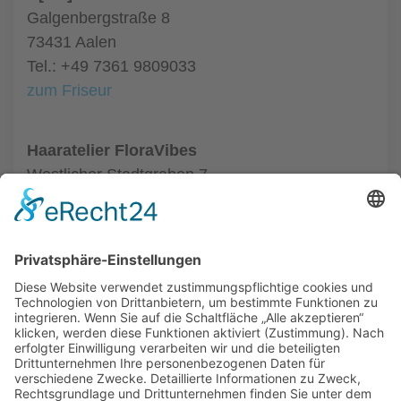
Galgenbergstraße 8
73431 Aalen
Tel.: +49 7361 9809033
zum Friseur
Haaratelier FloraVibes
Westlicher Stadtgraben 7
73430 Aalen
Tel.: +49 7361 5291906
zum Friseur
ALLGEMEIN