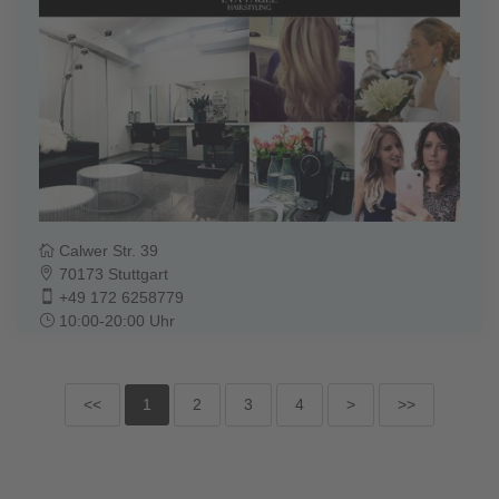
Calwer Str. 39
70173 Stuttgart
+49 172 6258779
10:00-20:00 Uhr
<<
1
2
3
4
>
>>