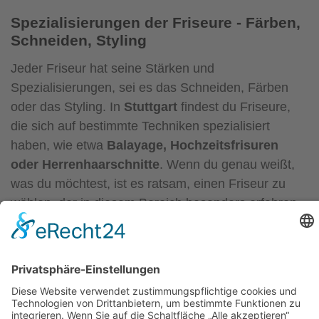
Spezialisierungen der Friseure - Färben,
Schneiden, Styling
Jeder Friseur hat seine Stärken und
Spezialisierungen, sei es das Schneiden, Färben
oder das Styling. In
Stuttgart
findest du Friseure,
die sich auf bestimmte Techniken spezialisiert
haben, wie etwa
Balayage, Hochzeitsfrisuren
oder Herrenhaarschnitte
. Wenn du genau weißt,
was du möchtest, ist es ratsam, einen Friseur zu
wählen, der in diesem Bereich besonders erfahren
ist. So kannst du sicher sein, dass das Ergebnis
perfekt wird und deine Erwartungen erfüllt.
Preis-Leistungs-Verhältnis - Qualität zu
fairen Preisen