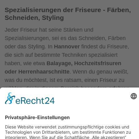
Spezialisierungen der Friseure - Färben,
Schneiden, Styling
Jeder Friseur hat seine Stärken und
Spezialisierungen, sei es das Schneiden, Färben
oder das Styling. In
Hannover
findest du Friseure,
die sich auf bestimmte Techniken spezialisiert
haben, wie etwa
Balayage, Hochzeitsfrisuren
oder Herrenhaarschnitte
. Wenn du genau weißt,
was du möchtest, ist es ratsam, einen Friseur zu
wählen, der in diesem Bereich besonders erfahren
ist. So kannst du sicher sein, dass das Ergebnis
perfekt wird und deine Erwartungen erfüllt.
Preis-Leistungs-Verhältnis - Qualität zu
fairen Preisen