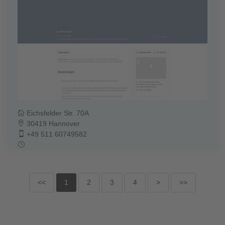
Eichsfelder Str. 70A
30419 Hannover
+49 511 60749582
<<
1
2
3
4
>
>>