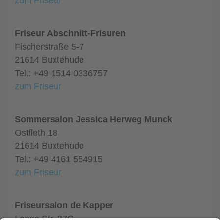
zum Friseur
Friseur Abschnitt-Frisuren
Fischerstraße 5-7
21614 Buxtehude
Tel.: +49 1514 0336757
zum Friseur
Sommersalon Jessica Herweg Munck
Ostfleth 18
21614 Buxtehude
Tel.: +49 4161 554915
zum Friseur
Friseursalon de Kapper
Lange Str. 37C