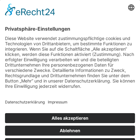
21614 Buxtehude
Tel.: +49 4161 9945833
zum Friseur
ALLGEMEIN
FRISEURE
FRISEURE
FRISEURE