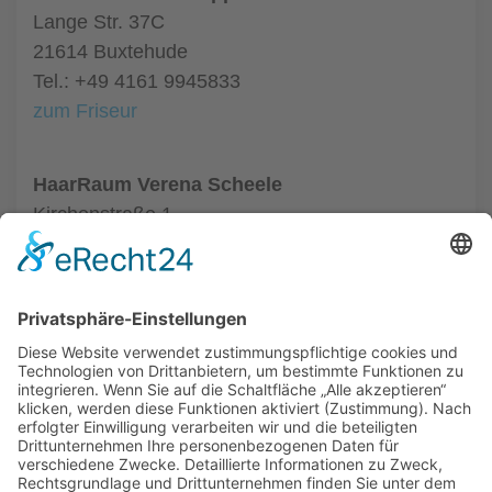
Lange Str. 37C
21614 Buxtehude
Tel.: +49 4161 9945833
zum Friseur
HaarRaum Verena Scheele
Kirchenstraße 1
21614 Buxtehude
Tel.: +49 4161 500885
zum Friseur
ALLGEMEIN