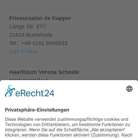
Friseursalon de Kapper
Lange Str. 37C
21614 Buxtehude
Tel.: +49 4161 9945833
zum Friseur
HaarRaum Verena Scheele
Kirchenstraße 1
21614 Buxtehude
Tel.: +49 4161 500885
zum Friseur