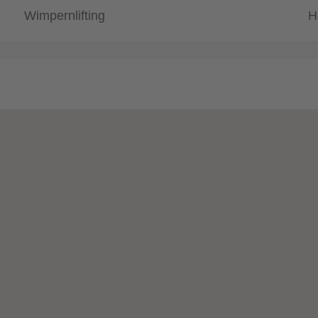
Wimpernlifting
H