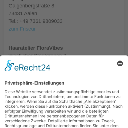
Galgenbergstraße 8
73431 Aalen
Tel.: +49 7361 9809033
zum Friseur
Haaratelier FloraVibes
Westlicher Stadtgraben 7
73430 Aalen
Tel.: +49 7361 5291906
zum Friseur
ALLGEMEIN