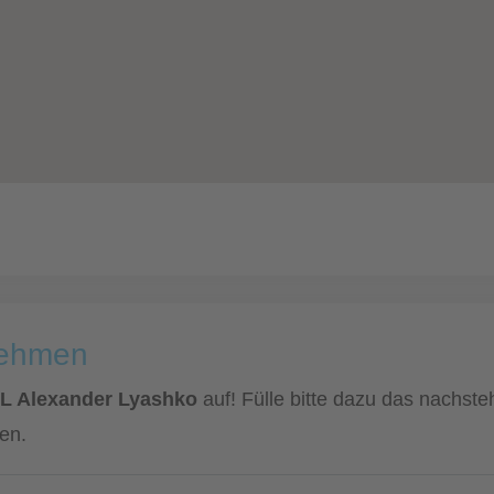
nehmen
KL Alexander Lyashko
auf! Fülle bitte dazu das nachste
en.