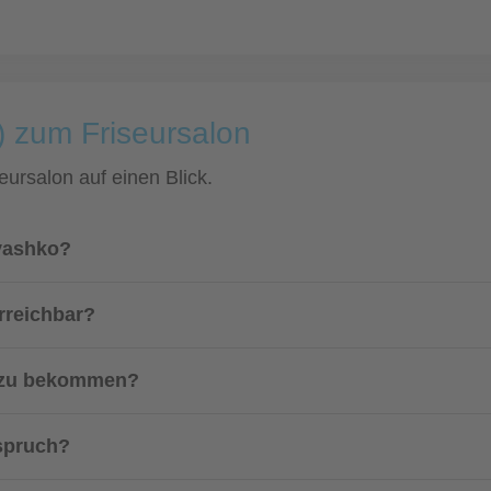
) zum Friseursalon
eursalon auf einen Blick.
Lyashko?
rreichbar?
n zu bekommen?
nspruch?