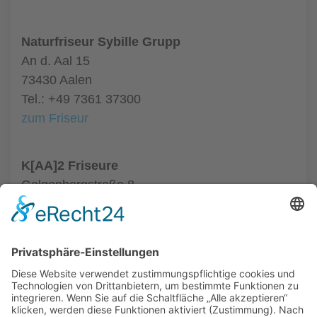
Naturfriseur Sybille Grupp
An d. Aal 15
73430 Aalen
Tel.: +49 7361 37300
zum Friseur
K[AA]2 Friseure
Galgenbergstraße 8
73431 Aalen
Tel.: +49 7361 9809033
zum Friseur