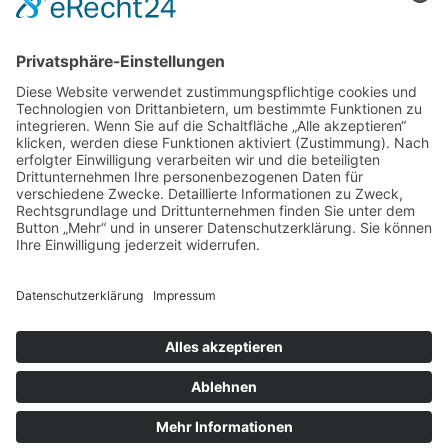
Tel.: +49 7361 9809033
zum Friseur
ALLGEMEIN
FRISEURE
FRISEURE
FRISEURE
© Copyright Mein-Friseur.net 2026