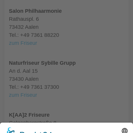
Salon Philhaarmonie
Rathauspl. 6
73432 Aalen
Tel.: +49 7361 88220
zum Friseur
Naturfriseur Sybille Grupp
An d. Aal 15
73430 Aalen
Tel.: +49 7361 37300
zum Friseur
K[AA]2 Friseure
Galgenbergstraße 8
73431 Aalen