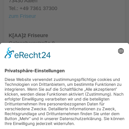
73430 Aalen
Tel.: +49 7361 37300
zum Friseur
K[AA]2 Friseure
Galgenbergstraße 8
73431 Aalen
Tel.: +49 7361 9809033
zum Friseur
ALLGEMEIN
FRISEURE