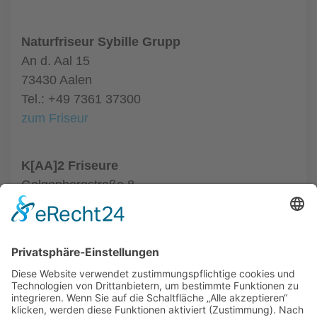
Naturfriseur Sybille Grupp
An d. Aal 15
73430 Aalen
Tel.: +49 7361 37300
zum Friseur
K[AA]2 Friseure
Galgenbergstraße 8
73431 Aalen
Tel.: +49 7361 9809033
zum Friseur