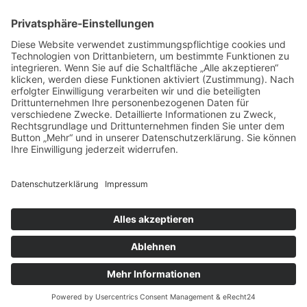
zum Friseur
ALLGEMEIN
FRISEURE
FRISEURE
FRISEURE
© Copyright Mein-Friseur.net 2026