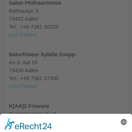
Salon Philhaarmonie
Rathauspl. 6
73432 Aalen
Tel.: +49 7361 88220
zum Friseur
Naturfriseur Sybille Grupp
An d. Aal 15
73430 Aalen
Tel.: +49 7361 37300
zum Friseur
K[AA]2 Friseure
Galgenbergstraße 8
73431 Aalen
Tel.: +49 7361 9809033