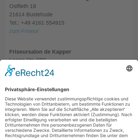
Ostfleth 18
21614 Buxtehude
Tel.: +49 4161 554915
zum Friseur
Friseursalon de Kapper
Lange Str. 37C
21614 Buxtehude
Tel.: +49 4161 9945833
zum Friseur
ALLGEMEIN