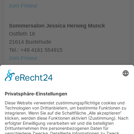
zum Friseur
Sommersalon Jessica Herweg Munck
Ostfleth 18
21614 Buxtehude
Tel.: +49 4161 554915
zum Friseur
Friseursalon de Kapper
Lange Str. 37C
21614 Buxtehude
Tel.: +49 4161 9945833
zum Friseur