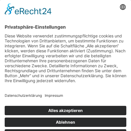
21614 Buxtehude
Tel.: +49 4161 9945833
zum Friseur
ALLGEMEIN
FRISEURE
FRISEURE
FRISEURE