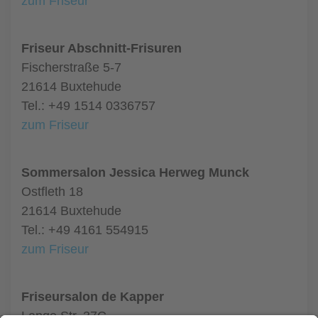
zum Friseur
Friseur Abschnitt-Frisuren
Fischerstraße 5-7
21614 Buxtehude
Tel.: +49 1514 0336757
zum Friseur
Sommersalon Jessica Herweg Munck
Ostfleth 18
21614 Buxtehude
Tel.: +49 4161 554915
zum Friseur
Friseursalon de Kapper
Lange Str. 37C