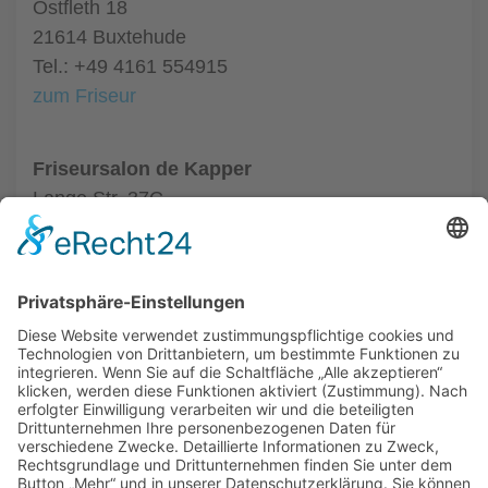
Ostfleth 18
21614 Buxtehude
Tel.: +49 4161 554915
zum Friseur
Friseursalon de Kapper
Lange Str. 37C
21614 Buxtehude
Tel.: +49 4161 9945833
zum Friseur
ALLGEMEIN