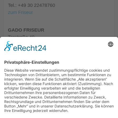
Tel.: +49 30 22478760
zum Friseur
GADO FRISEUR
Torstraße 40
10119 Berlin
Tel.: +49 30 64460121
zum Friseur
ALLGEMEIN
FRISEURE