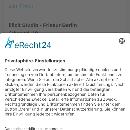
zum Friseur
illicit Studio - Friseur Berlin
Arkonapl. 10
10435 Berlin
Tel.: +49 30 44047010
zum Friseur
ALLGEMEIN
FRISEURE