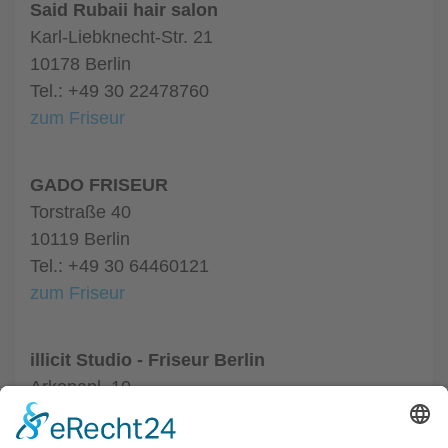
Said Rubaii hair salon
Karl-Liebknecht-Str. 21
10178 Berlin
Tel.: +49 30 22478760
zum Friseur
GADO FRISEUR
Torstraße 40
10119 Berlin
Tel.: +49 30 64460121
zum Friseur
illicit Studio - Friseur Berlin
Arkonapl. 10
10435 Berlin
Tel.: +49 30 44047010