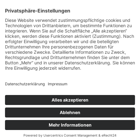
zum Friseur
ALLGEMEIN
FRISEURE
FRISEURE
FRISEURE
© Copyright Mein-Friseur.net 2026