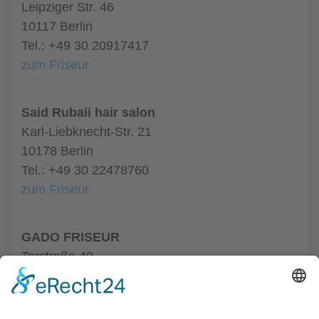
Leipziger Str. 46
10117 Berlin
Tel.: +49 30 20917417
zum Friseur
Said Rubaii hair salon
Karl-Liebknecht-Str. 21
10178 Berlin
Tel.: +49 30 22478760
zum Friseur
GADO FRISEUR
Torstraße 40
10119 Berlin
Tel.: +49 30 64460121
zum Friseur