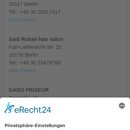
10117 Berlin
Tel.: +49 30 20917417
zum Friseur
Said Rubaii hair salon
Karl-Liebknecht-Str. 21
10178 Berlin
Tel.: +49 30 22478760
zum Friseur
GADO FRISEUR
Torstraße 40
10119 Berlin
Tel.: +49 30 64460121
zum Friseur