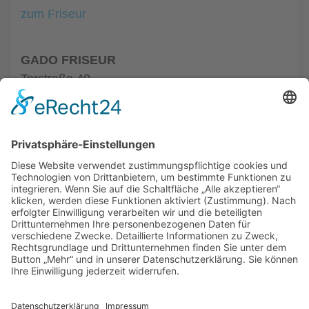
zum Friseur
GADO FRISEUR
Torstraße 40
10119 Berlin
Tel.: +49 30 64460121
zum Friseur
ALLGEMEIN
FRISEURE