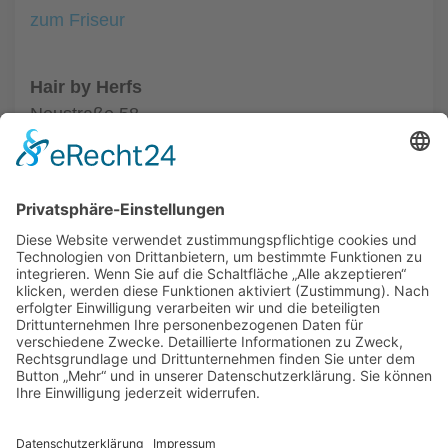
zum Friseur
Hair by Herfs
Neustraße 58
52066 Aachen
Tel.: +49 241 63342
zum Friseur
ALLGEMEIN
FRISEURE