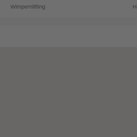
Wimpernlifting
H