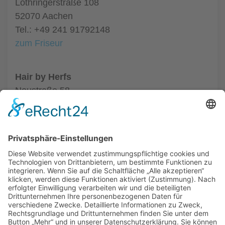
Lothringerstraße 108
52070 Aachen
Tel.: +49 241 91792148
zum Friseur
Hair by Herfs
Neustraße 58
52066 Aachen
Tel.: +49 241 63342
zum Friseur
ALLGEMEIN