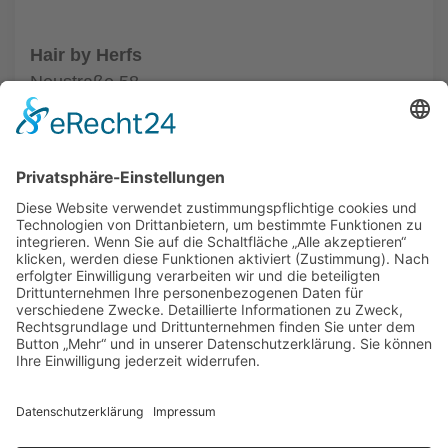
Hair by Herfs
Neustraße 58
52066 Aachen
Tel.: +49 241 63342
zum Friseur
ALLGEMEIN
FRISEURE
FRISEURE