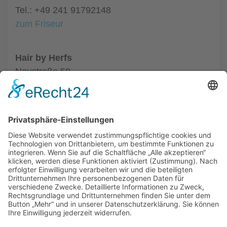
Tel.: +49 241 91792148
zum Friseur
Hair by Herfs
Neustraße 58
52066 Aachen
Tel.: +49 241 63342
zum Friseur
ALLGEMEIN
FRISEURE