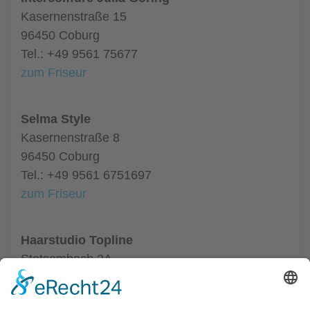
Kasernenstraße 15
96450 Coburg
Tel.: +49 9561 75677
zum Friseur
Selma Style
Kasernenstraße 8
96450 Coburg
Tel.: +49 9561 6751697
zum Friseur
Haarstudio Topline
Stetsambach 2A
96486 Coburg
Tel.: +49 9561 50463