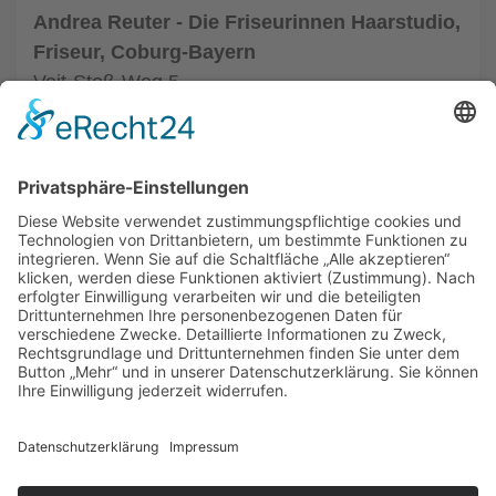
Andrea Reuter - Die Friseurinnen Haarstudio,
Friseur, Coburg-Bayern
Veit-Stoß-Weg 5
96450 Coburg
Tel.: +49 9561 3576778
zum Friseur
ALLGEMEIN
FRISEURE
FRISEURE