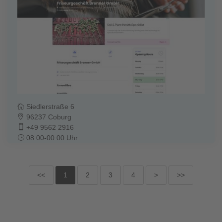
Siedlerstraße 6
96237 Coburg
+49 9562 2916
08:00-00:00 Uhr
<<
1
2
3
4
>
>>