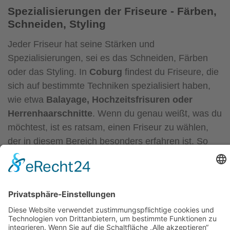
Spezialisierungen der Friseure - Färben,
Schneiden, Styling
Jeder Friseur hat seine Stärken und
Spezialisierungen, sei es das Schneiden, Färben
oder das Styling. In
Coburg
findest du Friseure, die
sich auf bestimmte Techniken spezialisiert haben,
wie etwa
Balayage, Hochzeitsfrisuren oder
Herrenhaarschnitte
. Wenn du genau weißt, was du
möchtest, ist es ratsam, einen Friseur zu wählen,
der in diesem Bereich besonders erfahren ist. So
kannst du sicher sein, dass das Ergebnis perfekt
wird und deine Erwartungen erfüllt.
Preis-Leistungs-Verhältnis - Qualität zu
fairen Preisen