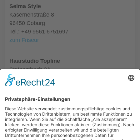
Selma Style
Kasernenstraße 8
96450 Coburg
Tel.: +49 9561 6751697
zum Friseur
Haarstudio Topline
Stetsambach 2A
96486 Coburg
Tel.: +49 9561 50463
zum Friseur
ALLGEMEIN