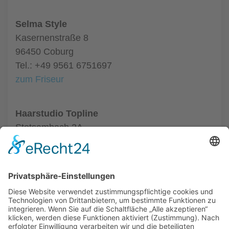
Selma Style
Kasernenstraße 8
96450 Coburg
Tel.: +49 9561 6751697
zum Friseur
Haarstudio Topline
Stetsambach 2A
96486 Coburg
Tel.: +49 9561 50463
zum Friseur