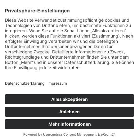
zum Friseur
ALLGEMEIN
FRISEURE
FRISEURE
FRISEURE
© Copyright Mein-Friseur.net 2026