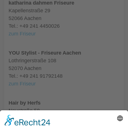
katharina dahmen Friseure
Kapellenstraße 29
52066 Aachen
Tel.: +49 241 4450026
zum Friseur
YOU Stylist - Friseure Aachen
Lothringerstraße 108
52070 Aachen
Tel.: +49 241 91792148
zum Friseur
Hair by Herfs
Neustraße 58
52066 Aachen
Tel.: +49 241 63342