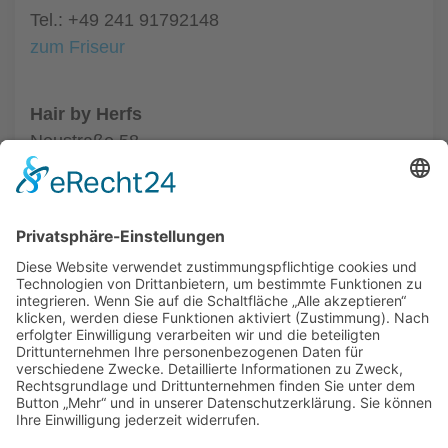
Tel.: +49 241 91792148
zum Friseur
Hair by Herfs
Neustraße 58
52066 Aachen
Tel.: +49 241 63342
zum Friseur
ALLGEMEIN
FRISEURE