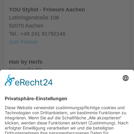
YOU Stylist - Friseure Aachen
Lothringerstraße 108
52070 Aachen
Tel.: +49 241 91792148
zum Friseur
Hair by Herfs
Neustraße 58
52066 Aachen
Tel.: +49 241 63342
zum Friseur
ALLGEMEIN