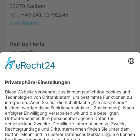
52070 Aachen
Tel.: +49 241 91792148
zum Friseur
Hair by Herfs
Neustraße 58
52066 Aachen
Tel.: +49 241 63342
zum Friseur
ALLGEMEIN
FRISEURE