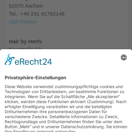
52070 Aachen
Tel.: +49 241 91792148
zum Friseur
Hair by Herfs
Neustraße 58
52066 Aachen
Tel.: +49 241 63342
zum Friseur
ALLGEMEIN
FRISEURE