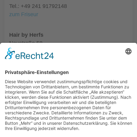
Tel.: +49 241 91792148
zum Friseur
Hair by Herfs
Neustraße 58
52066 Aachen
Tel.: +49 241 63342
zum Friseur
ALLGEMEIN
FRISEURE