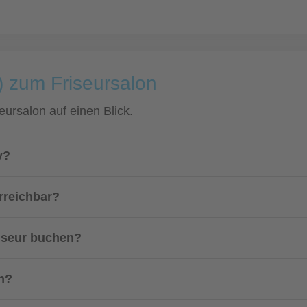
) zum Friseursalon
eursalon auf einen Blick.
y?
rreichbar?
riseur buchen?
on?