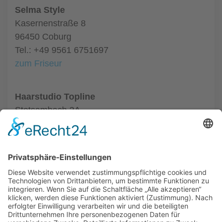
Selma Style
Kasernenstraße 8
96450 Coburg
Tel.: +49 9561 6751697
zum Friseur
Haarstudio Topline
Stetsambach 2A
96486 Coburg
Tel.: +49 9561 50463
zum Friseur
ALLGEMEIN