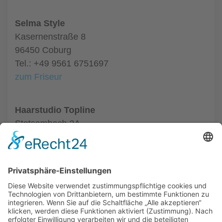
Selma Style
Kasernenstraße 8
96450 Coburg
Tel.: +49 9561 6751697
zum Friseur
Haarstudio Topline
Stetsambach 2A
96486 Coburg
Tel.: +49 9561 50463
zum Friseur