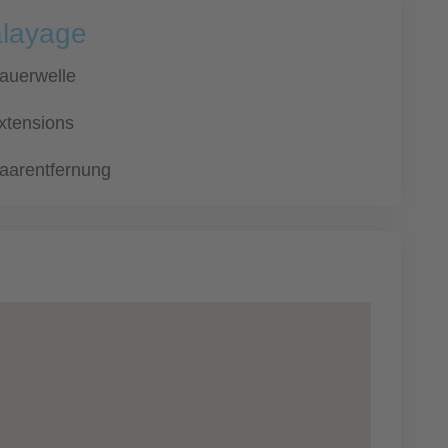
alayage
auerwelle
xtensions
aarentfernung