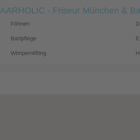
 HAARHOLIC - Friseur München & B
Föhnen
D
Bartpflege
E
Wimpernlifting
H