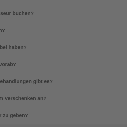
riseur buchen?
on?
abei haben?
 vorab?
behandlungen gibt es?
zum Verschenken an?
ur zu geben?