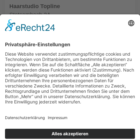
Haarstudio Topline
Stetsambach 2A
96486 Coburg
Tel.: +49 9561 50463
zum Friseur
ALLGEMEIN
FRISEURE
FRISEURE