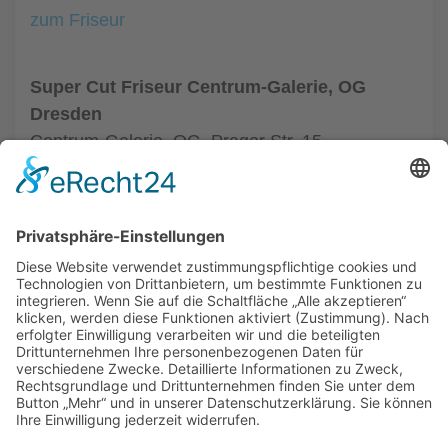
zum Friseur
Super Cut Friseur Centrum-Galerie, OG
Dresden
Centrum-Galerie, OG, Prager Str. 15
01069 Dresden
Tel.: +49 351 48437410
zum Friseur
ALLGEMEIN
FRISEURE