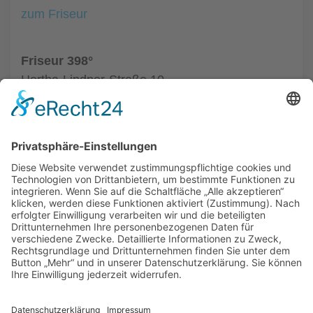
zum Friseur
Friseur 398°
Hertha-Lindner-Straße 10
01067 Dresden
Tel.: +49 351 4955686
zum Friseur
ALLGEMEIN
FRISEURE