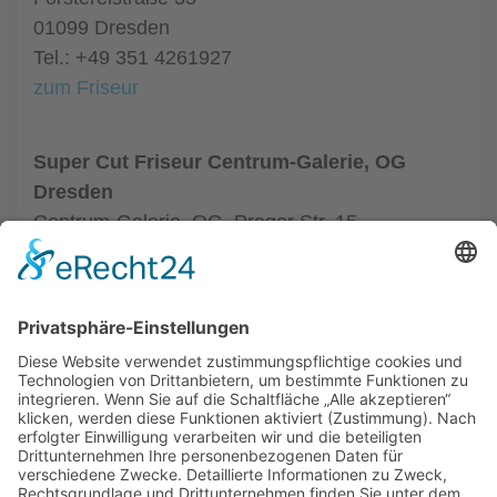
01099 Dresden
Tel.: +49 351 4261927
zum Friseur
Super Cut Friseur Centrum-Galerie, OG
Dresden
Centrum-Galerie, OG, Prager Str. 15
01069 Dresden
Tel.: +49 351 48437410
zum Friseur
ALLGEMEIN