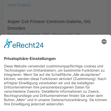
zum Friseur
Super Cut Friseur Centrum-Galerie, OG
Dresden
Centrum-Galerie, OG, Prager Str. 15
01069 Dresden
Tel.: +49 351 48437410
zum Friseur
ALLGEMEIN
FRISEURE